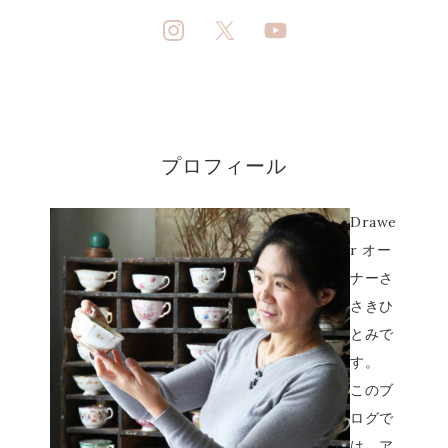
プロフィール
Drawe
r オー
ナーさ
さきひ
とみで
す。
このブ
ログで
は、ア