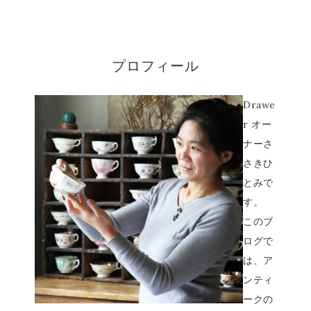
プロフィール
Drawe
r オー
ナーさ
さきひ
とみで
す。
このブ
ログで
は、ア
ンティ
ークの