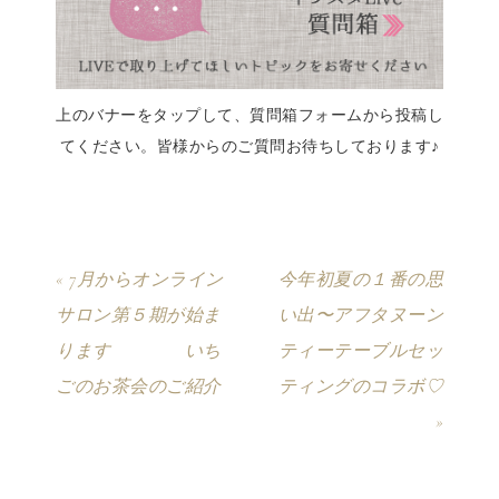
上のバナーをタップして、質問箱フォームから投稿し
てください。皆様からのご質問お待ちしております♪
« 7月からオンライン
今年初夏の１番の思
サロン第５期が始ま
い出〜アフタヌーン
ります いち
ティーテーブルセッ
ごのお茶会のご紹介
ティングのコラボ♡
»