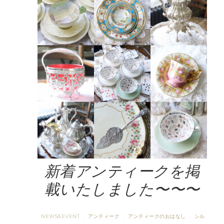
新着アンティークを掲
載いたしました〜〜〜
NEWS&EVENT
アンティーク
アンティークのおはなし
シル
·
·
·