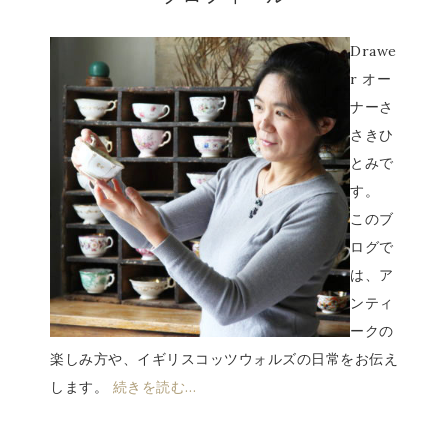
Drawe
r オー
ナーさ
さきひ
とみで
す。
このブ
ログで
は、ア
ンティ
ークの
楽しみ方や、イギリスコッツウォルズの日常をお伝え
します。
続きを読む…