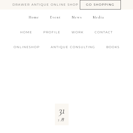
DRAWER ANTIQUE ONLINE SHOP
GO SHOPPING
Home
Event
News
Media
HOME
PROFILE
WORK
CONTACT
ONLINESHOP
ANTIQUE CONSULTING
BOOKS
31
5月