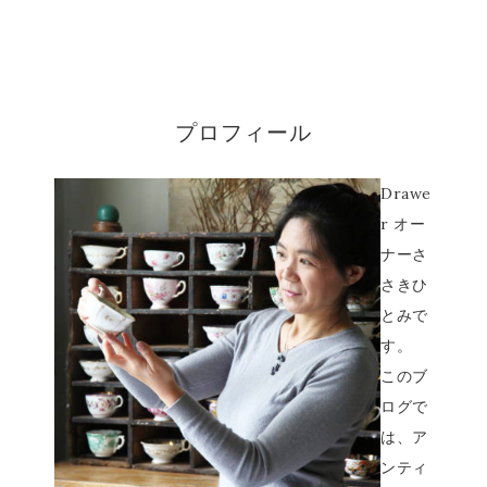
プロフィール
Drawe
r オー
ナーさ
さきひ
とみで
す。
このブ
ログで
は、ア
ンティ