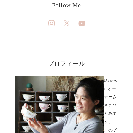
Follow Me
プロフィール
Drawe
r オー
ナーさ
さきひ
とみで
す。
このブ