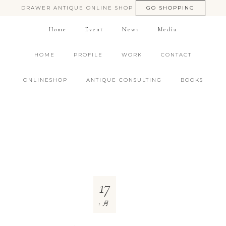
DRAWER ANTIQUE ONLINE SHOP
GO SHOPPING
Home
Event
News
Media
HOME
PROFILE
WORK
CONTACT
ONLINESHOP
ANTIQUE CONSULTING
BOOKS
17
1月