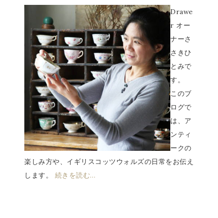
Drawe
r オー
ナーさ
さきひ
とみで
す。
このブ
ログで
は、ア
ンティ
ークの
楽しみ方や、イギリスコッツウォルズの日常をお伝え
します。
続きを読む…