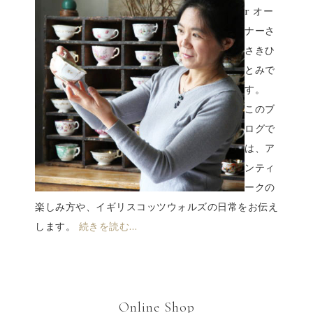
r オー
ナーさ
さきひ
とみで
す。
このブ
ログで
は、ア
ンティ
ークの
楽しみ方や、イギリスコッツウォルズの日常をお伝え
します。
続きを読む…
Online Shop