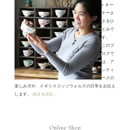
r オー
ナーさ
さきひ
とみで
す。
このブ
ログで
は、ア
ンティ
ークの
楽しみ方や、イギリスコッツウォルズの日常をお伝え
します。
続きを読む…
Online Shop