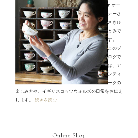
r オー
ナーさ
さきひ
とみで
す。
このブ
ログで
は、ア
ンティ
ークの
楽しみ方や、イギリスコッツウォルズの日常をお伝え
します。
続きを読む…
Online Shop