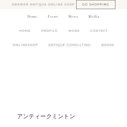
DRAWER ANTIQUE ONLINE SHOP
GO SHOPPING
Home
Event
News
Media
HOME
PROFILE
WORK
CONTACT
ONLINESHOP
ANTIQUE CONSULTING
BOOKS
アンティークミントン