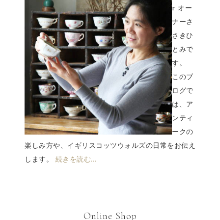
r オー
ナーさ
さきひ
とみで
す。
このブ
ログで
は、ア
ンティ
ークの
楽しみ方や、イギリスコッツウォルズの日常をお伝え
します。
続きを読む…
Online Shop