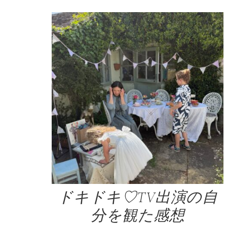
ドキドキ♡TV出演の自
分を観た感想