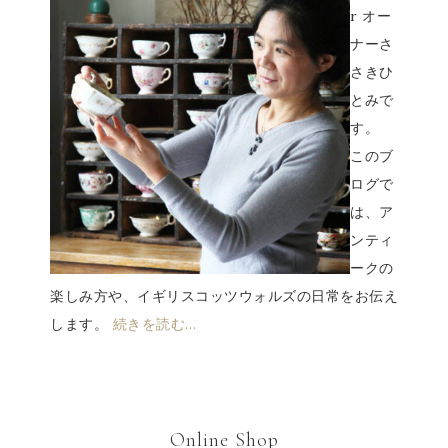
r オー
ナーさ
さきひ
とみで
す。
このブ
ログで
は、ア
ンティ
ークの
楽しみ方や、イギリスコッツウォルズの日常をお伝え
します。
続きを読む…
Online Shop