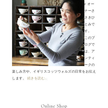
r オー
ナーさ
さきひ
とみで
す。
このブ
ログで
は、ア
ンティ
ークの
楽しみ方や、イギリスコッツウォルズの日常をお伝え
します。
続きを読む…
Online Shop