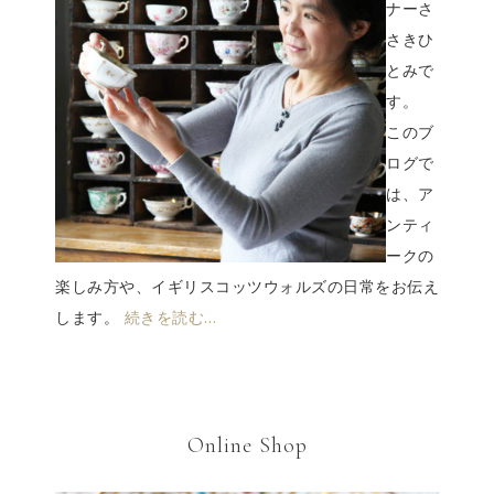
ナーさ
さきひ
とみで
す。
このブ
ログで
は、ア
ンティ
ークの
楽しみ方や、イギリスコッツウォルズの日常をお伝え
します。
続きを読む…
Online Shop