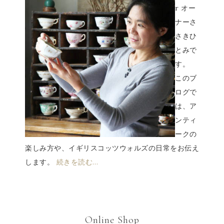
r オー
ナーさ
さきひ
とみで
す。
このブ
ログで
は、ア
ンティ
ークの
楽しみ方や、イギリスコッツウォルズの日常をお伝え
します。
続きを読む…
Online Shop