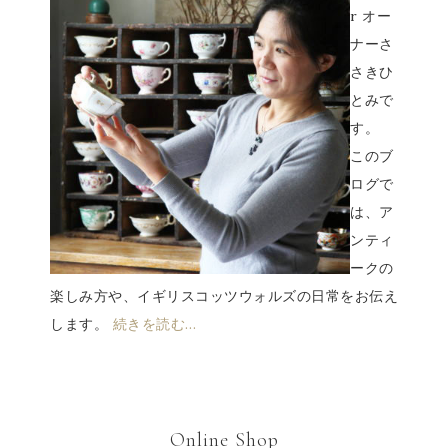
r オー
ナーさ
さきひ
とみで
す。
このブ
ログで
は、ア
ンティ
ークの
楽しみ方や、イギリスコッツウォルズの日常をお伝え
します。
続きを読む…
Online Shop