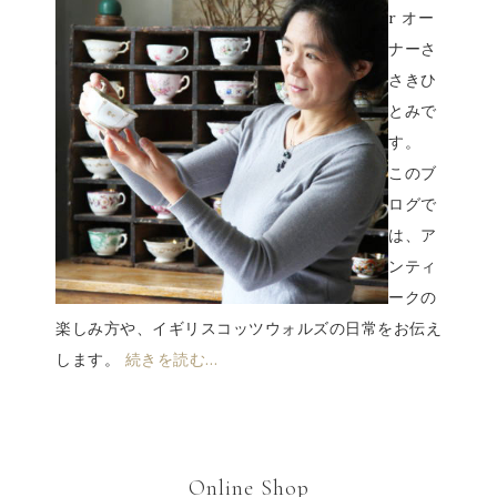
r オー
ナーさ
さきひ
とみで
す。
このブ
ログで
は、ア
ンティ
ークの
楽しみ方や、イギリスコッツウォルズの日常をお伝え
します。
続きを読む…
Online Shop