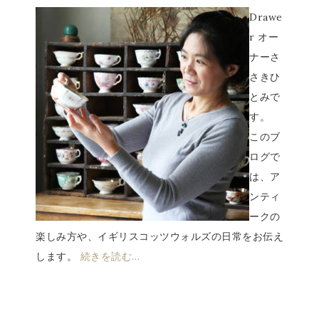
Drawe
r オー
ナーさ
さきひ
とみで
す。
このブ
ログで
は、ア
ンティ
ークの
楽しみ方や、イギリスコッツウォルズの日常をお伝え
します。
続きを読む…