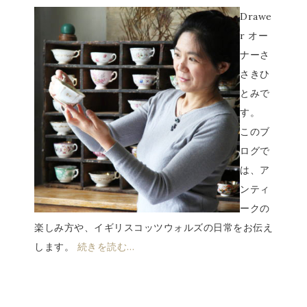
Drawe
r オー
ナーさ
さきひ
とみで
す。
このブ
ログで
は、ア
ンティ
ークの
楽しみ方や、イギリスコッツウォルズの日常をお伝え
します。
続きを読む…