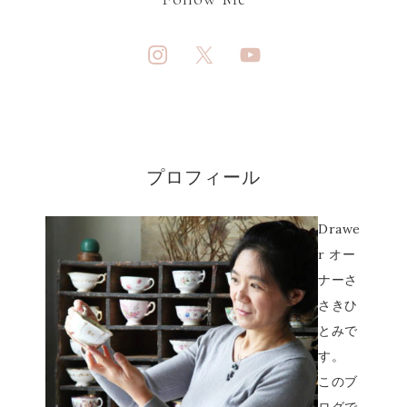
プロフィール
Drawe
r オー
ナーさ
さきひ
とみで
す。
このブ