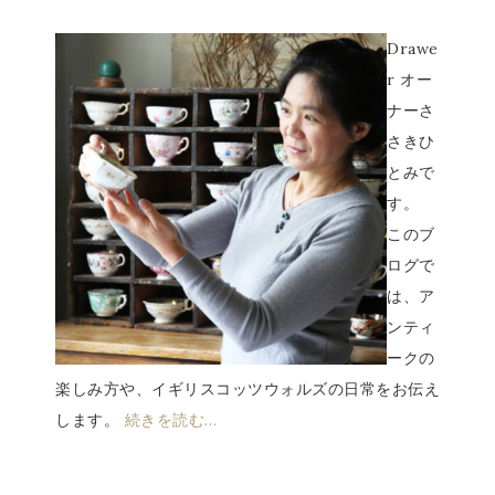
Drawe
r オー
ナーさ
さきひ
とみで
す。
このブ
ログで
は、ア
ンティ
ークの
楽しみ方や、イギリスコッツウォルズの日常をお伝え
します。
続きを読む…