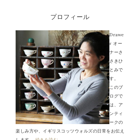
プロフィール
Drawe
r オー
ナーさ
さきひ
とみで
す。
このブ
ログで
は、ア
ンティ
ークの
楽しみ方や、イギリスコッツウォルズの日常をお伝え
します。
続きを読む…