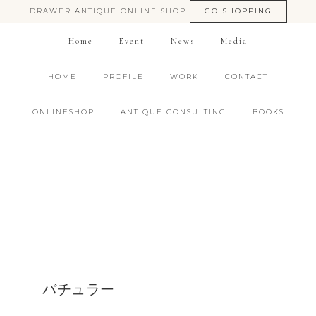
DRAWER ANTIQUE ONLINE SHOP
GO SHOPPING
Home
Event
News
Media
HOME
PROFILE
WORK
CONTACT
ONLINESHOP
ANTIQUE CONSULTING
BOOKS
バチュラー