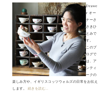
Drawe
r オー
ナーさ
さきひ
とみで
す。
このブ
ログで
は、ア
ンティ
ークの
楽しみ方や、イギリスコッツウォルズの日常をお伝え
します。
続きを読む…