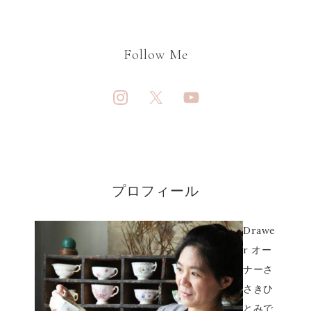
Follow Me
プロフィール
Drawe
r オー
ナーさ
さきひ
とみで