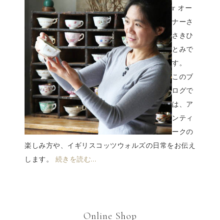
r オー
ナーさ
さきひ
とみで
す。
このブ
ログで
は、ア
ンティ
ークの
楽しみ方や、イギリスコッツウォルズの日常をお伝え
します。
続きを読む…
Online Shop