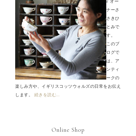
r オー
ナーさ
さきひ
とみで
す。
このブ
ログで
は、ア
ンティ
ークの
楽しみ方や、イギリスコッツウォルズの日常をお伝え
します。
続きを読む…
Online Shop