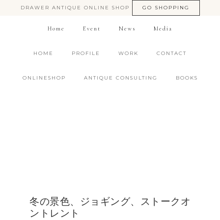
DRAWER ANTIQUE ONLINE SHOP
GO SHOPPING
Home
Event
News
Media
HOME
PROFILE
WORK
CONTACT
ONLINESHOP
ANTIQUE CONSULTING
BOOKS
冬の景色、ジョギング、ストークオ
ントレント