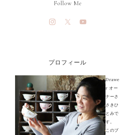
Follow Me
プロフィール
Drawe
r オー
ナーさ
さきひ
とみで
す。
このブ