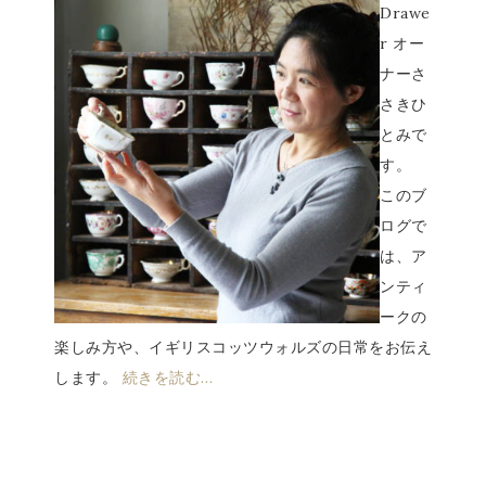
Drawe
r オー
ナーさ
さきひ
とみで
す。
このブ
ログで
は、ア
ンティ
ークの
楽しみ方や、イギリスコッツウォルズの日常をお伝え
します。
続きを読む…