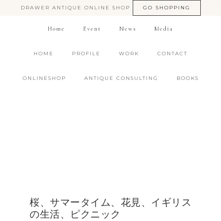
DRAWER ANTIQUE ONLINE SHOP
GO SHOPPING
Home
Event
News
Media
HOME
PROFILE
WORK
CONTACT
ONLINESHOP
ANTIQUE CONSULTING
BOOKS
桜、サマータイム、花見、イギリス
の生活、ピクニック