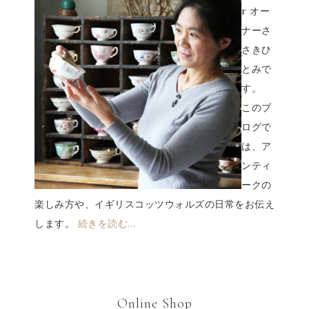
r オー
ナーさ
さきひ
とみで
す。
このブ
ログで
は、ア
ンティ
ークの
楽しみ方や、イギリスコッツウォルズの日常をお伝え
します。
続きを読む…
Online Shop