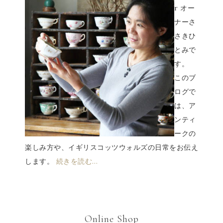
r オー
ナーさ
さきひ
とみで
す。
このブ
ログで
は、ア
ンティ
ークの
楽しみ方や、イギリスコッツウォルズの日常をお伝え
します。
続きを読む…
Online Shop