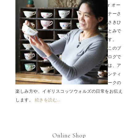
r オー
ナーさ
さきひ
とみで
す。
このブ
ログで
は、ア
ンティ
ークの
楽しみ方や、イギリスコッツウォルズの日常をお伝え
します。
続きを読む…
Online Shop