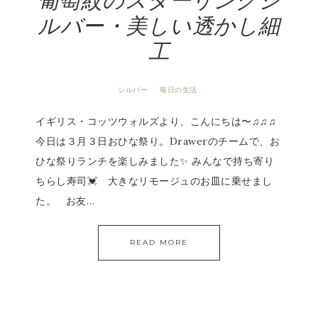
葡萄紋のスターリングシ
ルバー・美しい透かし細
工
シルバー
毎日の生活
·
イギリス・コッツウォルズより、こんにちは〜♫♫♫
今日は３月３日おひな祭り。Drawerのチームで、お
ひな祭りランチを楽しみました✨ みんなで持ち寄り
ちらし寿司💓 大きなリモージュのお皿に乗せまし
た。 お友…
READ MORE