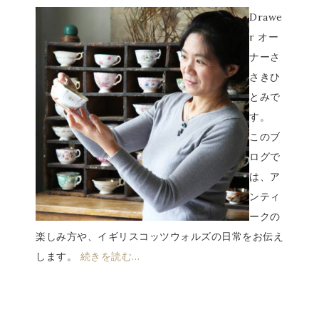
Drawe
r オー
ナーさ
さきひ
とみで
す。
このブ
ログで
は、ア
ンティ
ークの
楽しみ方や、イギリスコッツウォルズの日常をお伝え
します。
続きを読む…