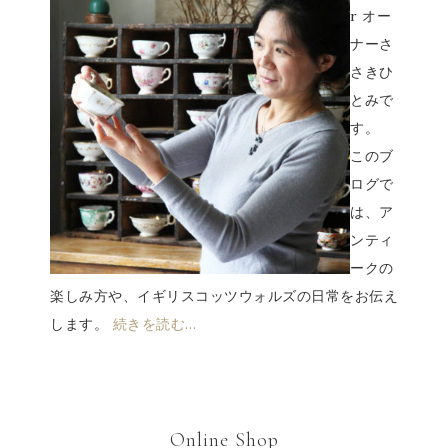
r オー
ナーさ
さきひ
とみで
す。
このブ
ログで
は、ア
ンティ
ークの
楽しみ方や、イギリスコッツウォルズの日常をお伝え
します。
続きを読む…
Online Shop