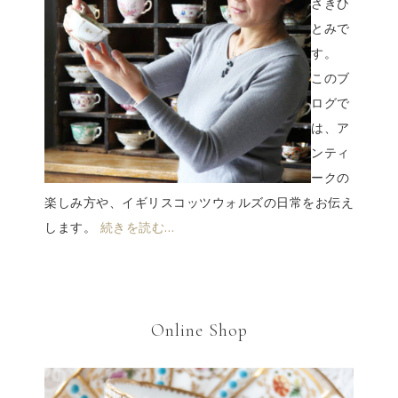
さきひ
とみで
す。
このブ
ログで
は、ア
ンティ
ークの
楽しみ方や、イギリスコッツウォルズの日常をお伝え
します。
続きを読む…
Online Shop