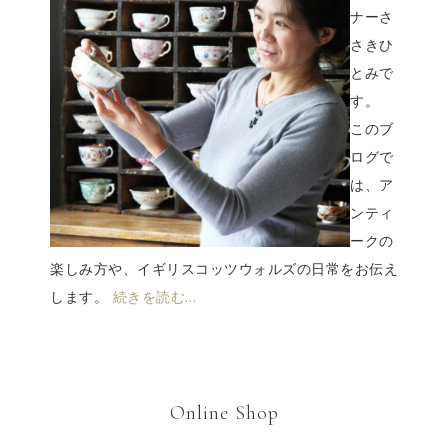
ナーさ
さきひ
とみで
す。
このブ
ログで
は、ア
ンティ
ークの
楽しみ方や、イギリスコッツウォルズの日常をお伝え
します。
続きを読む…
Online Shop