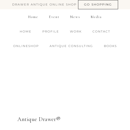
DRAWER ANTIQUE ONLINE SHOP
GO SHOPPING
Home
Event
News
Media
HOME
PROFILE
WORK
CONTACT
ONLINESHOP
ANTIQUE CONSULTING
BOOKS
Antique Drawer®