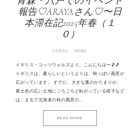
青森・八戸でのイベント
報告♡ARAYAさん♡〜日
本滞在記2025年春（１
０）
日本滞在記
活動報告
·
イギリス・コッツウォルズより、こんにちは〜🎵🎵
イギリスは、夏らしいというよりは、秋っぽい風景が
広がっています。 すでに、大きな藁のかたまりが、
黄土色の広い土地にごろごろと転がっている様子など
は、まるで北海道の秋の風景の…
READ MORE