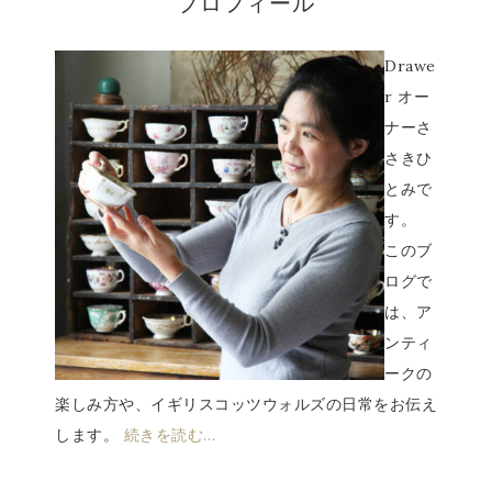
プロフィール
Drawe
r オー
ナーさ
さきひ
とみで
す。
このブ
ログで
は、ア
ンティ
ークの
楽しみ方や、イギリスコッツウォルズの日常をお伝え
します。
続きを読む…