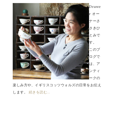
Drawe
r オー
ナーさ
さきひ
とみで
す。
このブ
ログで
は、ア
ンティ
ークの
楽しみ方や、イギリスコッツウォルズの日常をお伝え
します。
続きを読む…