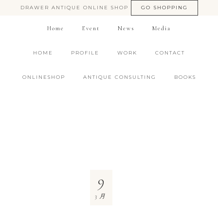
DRAWER ANTIQUE ONLINE SHOP
GO SHOPPING
Home
Event
News
Media
HOME
PROFILE
WORK
CONTACT
ONLINESHOP
ANTIQUE CONSULTING
BOOKS
9
3月