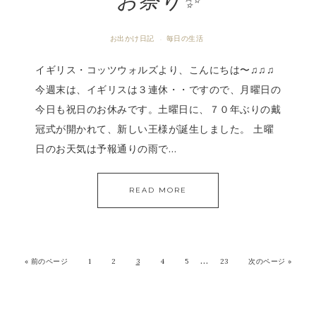
お祭り✨
お出かけ日記
毎日の生活
·
イギリス・コッツウォルズより、こんにちは〜♫♫♫
今週末は、イギリスは３連休・・ですので、月曜日の
今日も祝日のお休みです。土曜日に、７０年ぶりの戴
冠式が開かれて、新しい王様が誕生しました。 土曜
日のお天気は予報通りの雨で…
READ MORE
…
«
前のページ
1
2
3
4
5
23
次のページ »