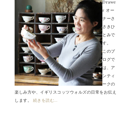
Drawe
r オー
ナーさ
さきひ
とみで
す。
このブ
ログで
は、ア
ンティ
ークの
楽しみ方や、イギリスコッツウォルズの日常をお伝え
します。
続きを読む…