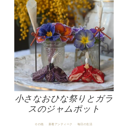
小さなおひな祭りとガラ
スのジャムポット
その他
新着アンティーク
毎日の生活
·
·