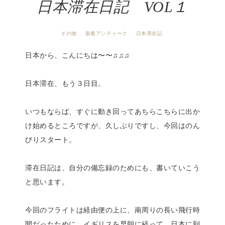
日本滞在日記 VOL１
その他
新着アンティーク
日本滞在記
·
·
日本から、こんにちは〜〜♫♫♫
日本滞在、もう３日目。
いつもならば、すぐに動き回ってあちらこちらに出か
け始めるところですが、久しぶりですし、今回はのん
びりスタート。
滞在日記は、自分の備忘録のためにも、書いていこう
と思います。
今回のフライトは経由便の上に、南周りの長い飛行時
間だったために、イギリスを早朝に経って、日本に到