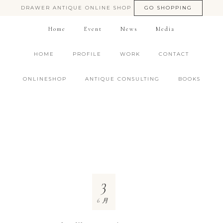
DRAWER ANTIQUE ONLINE SHOP
GO SHOPPING
Home
Event
News
Media
HOME
PROFILE
WORK
CONTACT
ONLINESHOP
ANTIQUE CONSULTING
BOOKS
3
6月