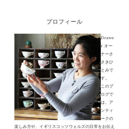
プロフィール
Drawe
r オー
ナーさ
さきひ
とみで
す。
このブ
ログで
は、ア
ンティ
ークの
楽しみ方や、イギリスコッツウォルズの日常をお伝え