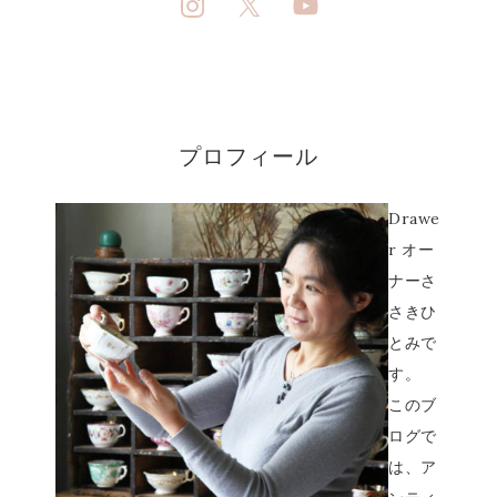
プロフィール
Drawe
r オー
ナーさ
さきひ
とみで
す。
このブ
ログで
は、ア