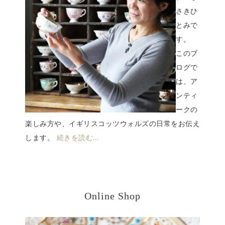
さきひ
とみで
す。
このブ
ログで
は、ア
ンティ
ークの
楽しみ方や、イギリスコッツウォルズの日常をお伝え
します。
続きを読む…
Online Shop