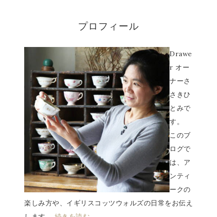
プロフィール
Drawe
r オー
ナーさ
さきひ
とみで
す。
このブ
ログで
は、ア
ンティ
ークの
楽しみ方や、イギリスコッツウォルズの日常をお伝え
します。
続きを読む…